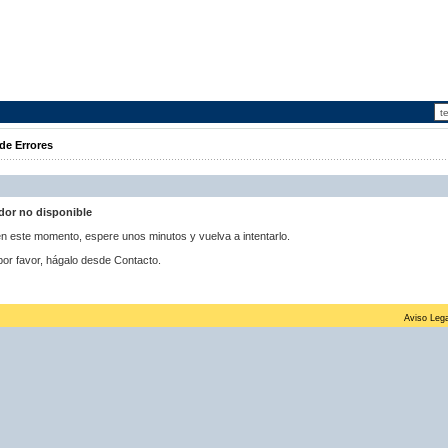
de Errores
idor no disponible
 en este momento, espere unos minutos y vuelva a intentarlo.
por favor, hágalo desde Contacto.
Aviso Lega