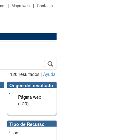
idad
|
Mapa web
|
Contacto
120
resultados
|
Ayuda
Origen del resultado
Página web
(120)
Tipo de Recurso
odt