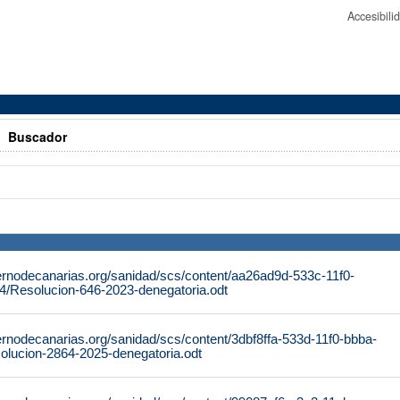
Accesibil
>
Buscador
ernodecanarias.org/sanidad/scs/content/aa26ad9d-533c-11f0-
/Resolucion-646-2023-denegatoria.odt
ernodecanarias.org/sanidad/scs/content/3dbf8ffa-533d-11f0-bbba-
lucion-2864-2025-denegatoria.odt