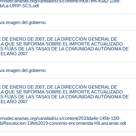
ernodecanarias.org/sanidad/scs/content/99087ef6-e3a2-11eb-
b/La-URIP-SCS.odt
ueva imagen del gobierno
 DE ENERO DE 2007, DE LA DIRECCIÓN GENERAL DE
LA QUE SE INFORMA SOBRE EL IMPORTE ACTUALIZADO
AS FIJAS DE LAS TASAS DE LA COMUNIDAD AUTÓNOMA DE
EL AÑO 2007
ueva imagen del gobierno
 DE ENERO DE 2007, DE LA DIRECCIÓN GENERAL DE
LA QUE SE INFORMA SOBRE EL IMPORTE ACTUALIZADO
AS FIJAS DE LAS TASAS DE LA COMUNIDAD AUTÓNOMA DE
EL AÑO 2007
ernodecanarias.org/sanidad/scs/content/2533da4e-145b-11f0-
b/Resolucion-13feb2019-convenio-encomienda-HILanzarote.odt