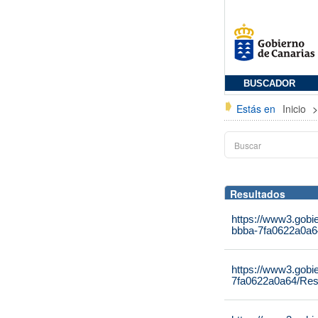
BUSCADOR
Estás en
Inicio
Resultados
https://www3.gobi
bbba-7fa0622a0a64
https://www3.gobi
7fa0622a0a64/Reso