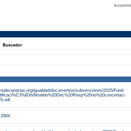
Accesibil
>
Buscador
rnodecanarias.org/igualdad/documentos/subvenciones/2025/Fond
tificaci%C3%B3n/Modelo%20Dec%20Resp%20no%20concertaci
.odt
e 2004