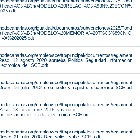
rnodecanarias.org/igualdad/documentos/subvenciones/2025/Fond
stificaci%C3%B3n/MODELO%20RELACI%C3%93N%20ECON%
25.odt
rnodecanarias.org/igualdad/documentos/subvenciones/2025/Fond
stificaci%C3%B3n/MODELO%20MEMORIA%20T%C3%89CNIC
IVA%202025.odt
rnodecanarias.org/empleo/sce/ftp/principal/documentos/reglament
Resol_12_agosto_2020_aprueba_Politica_Seguridad_Informacion
lectronica_del_SCE.odt
rnodecanarias.org/empleo/sce/ftp/principal/documentos/reglament
Orden_16_julio_2012_crea_sede_y_registro_electronico_SCE.odt
rnodecanarias.org/empleo/sce/ftp/principal/documentos/reglament
Resol_18_noviembre_2016_sustitucio_-
lon_de_anuncios_sede_electronica_SCE.odt
rnodecanarias.org/empleo/sce/ftp/principal/documentos/reglament
Orden_21_julio_2008_Reg_solicit_subv_SCE-.odt