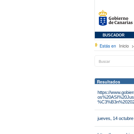
BUSCADOR
Estás en
Inicio
Resultados
https://www.gobie
os%20ASI%20Jus
%C3%B3n%202025
jueves, 14 octubr