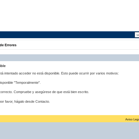
de Errores
ible
stá intentado acceder no está disponible. Esto puede ocurrir por varios motivos:
disponible "Temporalmente".
correcto. Compruebe y asegúrese de que está bien escrito.
por favor, hágalo desde Contacto.
Aviso Lega