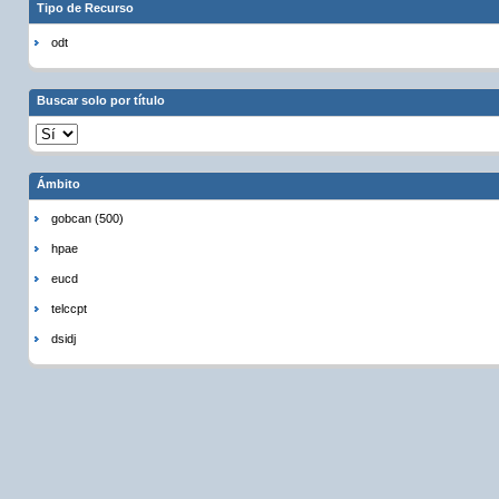
Tipo de Recurso
odt
Buscar solo por título
Ámbito
gobcan (500)
hpae
eucd
telccpt
dsidj