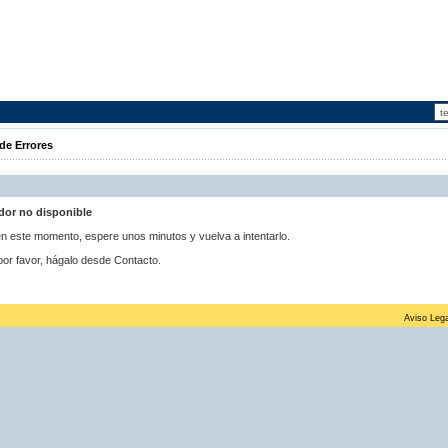
de Errores
idor no disponible
 en este momento, espere unos minutos y vuelva a intentarlo.
por favor, hágalo desde Contacto.
Aviso Lega