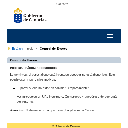
Contacto
Toggle
navigation
Está en:
Inicio
>
Control de Errores
Control de Errores
Error 500: Página no disponible
Lo sentimos, el portal al que está intentado acceder no está disponible. Esto
puede ocurrir por varios motivos:
El portal puede no estar disponible "Temporalmente".
Ha introducido un URL incorrecto. Compruebe y asegúrese de que está
bien escrito.
Atención:
Si desea informar, por favor, hágalo desde Contacto.
© Gobierno de Canarias