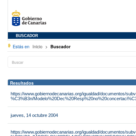
BUSCADOR
Estás en
Inicio
>
Buscador
Resultados
https://www.gobiernodecanarias.org/igualdad/documentos/su
%C3%B3n/Modelo%20Dec%20Resp%20no%20concertaci%C3
jueves, 14 octubre 2004
https://www.gobiernodecanarias.org/igualdad/documentos/su