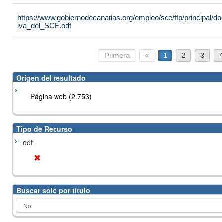
https://www.gobiernodecanarias.org/empleo/sce/ftp/principal
iva_del_SCE.odt
Primera
«
1
2
3
Origen del resultado
Página web (2.753)
Tipo de Recurso
odt
Buscar solo por título