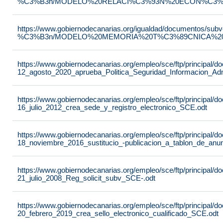
%C3%B3n/MODELO%20RELACI%C3%93N%20ECON%C3%93
https://www.gobiernodecanarias.org/igualdad/documentos/su
%C3%B3n/MODELO%20MEMORIA%20T%C3%89CNICA%20JU
https://www.gobiernodecanarias.org/empleo/sce/ftp/principal
12_agosto_2020_aprueba_Politica_Seguridad_Informacion_Adm
https://www.gobiernodecanarias.org/empleo/sce/ftp/principal
16_julio_2012_crea_sede_y_registro_electronico_SCE.odt
https://www.gobiernodecanarias.org/empleo/sce/ftp/principal
18_noviembre_2016_sustitucio_-publicacion_a_tablon_de_anu
https://www.gobiernodecanarias.org/empleo/sce/ftp/principal
21_julio_2008_Reg_solicit_subv_SCE-.odt
https://www.gobiernodecanarias.org/empleo/sce/ftp/principal
20_febrero_2019_crea_sello_electronico_cualificado_SCE.odt