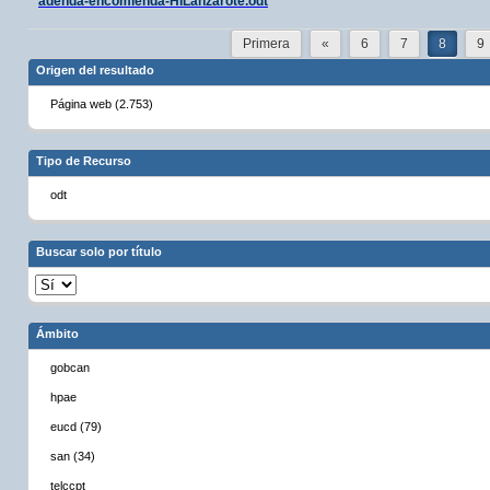
adenda-encomienda-HILanzarote.odt
Primera
«
6
7
8
9
Origen del resultado
Página web (2.753)
Tipo de Recurso
odt
Buscar solo por título
Ámbito
gobcan
hpae
eucd (79)
san (34)
telccpt