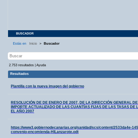
BUSCADOR
Estás en
Inicio
>
Buscador
2.753
resultados
|
Ayuda
Resultados
Plantilla con la nueva imagen del gobierno
RESOLUCIÓN DE DE ENERO DE 2007, DE LA DIRECCIÓN GENERAL DE
IMPORTE ACTUALIZADO DE LAS CUANTÍAS FIJAS DE LAS TASAS D
EL AÑO 2007
https://www3.gobiernodecanarias.org/sanidad/scs/content/2533da4e-14
convenio-encomienda-HILanzarote.odt