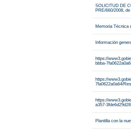
SOLICITUD DE CO
PRE/660/2008, de
Memoria Técnica 
Información gener
https://www3.gobi
bbba-7fa0622a0a64
https://www3.gobi
7fa0622a0a64/Reso
https://www3.gobi
a357-3fde6d29d28
Plantilla con la n