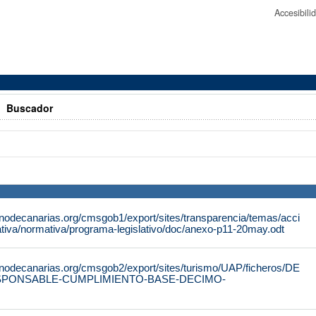
Accesibil
>
Buscador
rnodecanarias.org/cmsgob1/export/sites/transparencia/temas/acci
tiva/normativa/programa-legislativo/doc/anexo-p11-20may.odt
rnodecanarias.org/cmsgob2/export/sites/turismo/UAP/ficheros/DE
SPONSABLE-CUMPLIMIENTO-BASE-DECIMO-