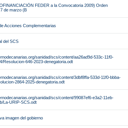
FINANCIACIÓN FEDER a la Convocatoria 2009) Orden
 7 de marzo (B
de Acciones Complementarias
al del SCS
ernodecanarias.org/sanidad/scs/content/aa26ad9d-533c-11f0-
/Resolucion-646-2023-denegatoria.odt
ernodecanarias.org/sanidad/scs/content/3dbf8ffa-533d-11f0-bbba-
lucion-2864-2025-denegatoria.odt
ernodecanarias.org/sanidad/scs/content/99087ef6-e3a2-11eb-
b/La-URIP-SCS.odt
ueva imagen del gobierno