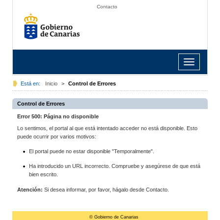
Contacto
Toggle
navigation
Está en:
Inicio
>
Control de Errores
Control de Errores
Error 500: Página no disponible
Lo sentimos, el portal al que está intentado acceder no está disponible. Esto
puede ocurrir por varios motivos:
El portal puede no estar disponible "Temporalmente".
Ha introducido un URL incorrecto. Compruebe y asegúrese de que está
bien escrito.
Atención:
Si desea informar, por favor, hágalo desde Contacto.
© Gobierno de Canarias