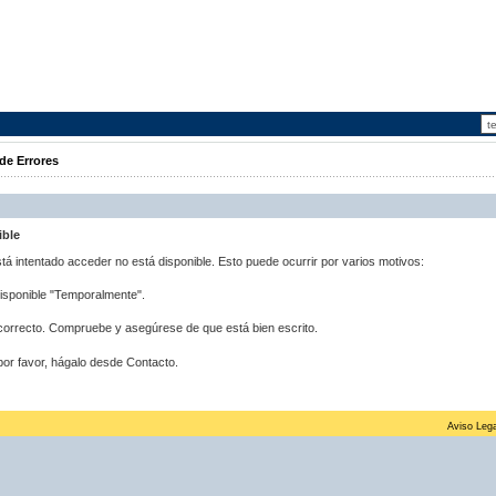
de Errores
ible
stá intentado acceder no está disponible. Esto puede ocurrir por varios motivos:
disponible "Temporalmente".
correcto. Compruebe y asegúrese de que está bien escrito.
por favor, hágalo desde Contacto.
Aviso Lega