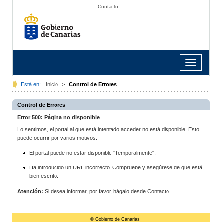
Contacto
Toggle
navigation
Está en:
Inicio
>
Control de Errores
Control de Errores
Error 500: Página no disponible
Lo sentimos, el portal al que está intentado acceder no está disponible. Esto
puede ocurrir por varios motivos:
El portal puede no estar disponible "Temporalmente".
Ha introducido un URL incorrecto. Compruebe y asegúrese de que está
bien escrito.
Atención:
Si desea informar, por favor, hágalo desde Contacto.
© Gobierno de Canarias