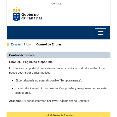
Contacto
Toggle
navigation
Está en:
Inicio
>
Control de Errores
Control de Errores
Error 500: Página no disponible
Lo sentimos, el portal al que está intentado acceder no está disponible. Esto
puede ocurrir por varios motivos:
El portal puede no estar disponible "Temporalmente".
Ha introducido un URL incorrecto. Compruebe y asegúrese de que está
bien escrito.
Atención:
Si desea informar, por favor, hágalo desde Contacto.
© Gobierno de Canarias