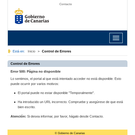
Contacto
Toggle
navigation
Está en:
Inicio
>
Control de Errores
Control de Errores
Error 500: Página no disponible
Lo sentimos, el portal al que está intentado acceder no está disponible. Esto
puede ocurrir por varios motivos:
El portal puede no estar disponible "Temporalmente".
Ha introducido un URL incorrecto. Compruebe y asegúrese de que está
bien escrito.
Atención:
Si desea informar, por favor, hágalo desde Contacto.
© Gobierno de Canarias