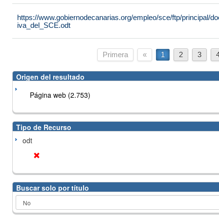
https://www.gobiernodecanarias.org/empleo/sce/ftp/principal
iva_del_SCE.odt
Primera
«
1
2
3
Origen del resultado
Página web (2.753)
Tipo de Recurso
odt
Buscar solo por título