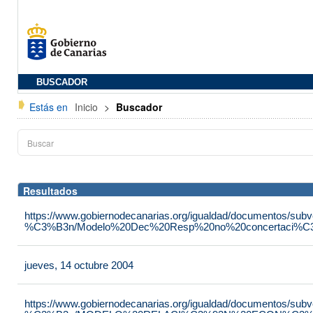
BUSCADOR
Estás en
Inicio
>
Buscador
Resultados
https://www.gobiernodecanarias.org/igualdad/documentos/su
%C3%B3n/Modelo%20Dec%20Resp%20no%20concertaci%C3
jueves, 14 octubre 2004
https://www.gobiernodecanarias.org/igualdad/documentos/su