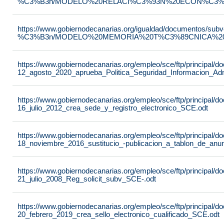
%C3%B3n/MODELO%20RELACI%C3%93N%20ECON%C3%93
https://www.gobiernodecanarias.org/igualdad/documentos/su
%C3%B3n/MODELO%20MEMORIA%20T%C3%89CNICA%20JU
https://www.gobiernodecanarias.org/empleo/sce/ftp/principal
12_agosto_2020_aprueba_Politica_Seguridad_Informacion_Adm
https://www.gobiernodecanarias.org/empleo/sce/ftp/principal
16_julio_2012_crea_sede_y_registro_electronico_SCE.odt
https://www.gobiernodecanarias.org/empleo/sce/ftp/principal
18_noviembre_2016_sustitucio_-publicacion_a_tablon_de_anu
https://www.gobiernodecanarias.org/empleo/sce/ftp/principal
21_julio_2008_Reg_solicit_subv_SCE-.odt
https://www.gobiernodecanarias.org/empleo/sce/ftp/principal
20_febrero_2019_crea_sello_electronico_cualificado_SCE.odt