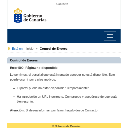
Contacto
Toggle
navigation
Está en:
Inicio
>
Control de Errores
Control de Errores
Error 500: Página no disponible
Lo sentimos, el portal al que está intentado acceder no está disponible. Esto
puede ocurrir por varios motivos:
El portal puede no estar disponible "Temporalmente".
Ha introducido un URL incorrecto. Compruebe y asegúrese de que está
bien escrito.
Atención:
Si desea informar, por favor, hágalo desde Contacto.
© Gobierno de Canarias