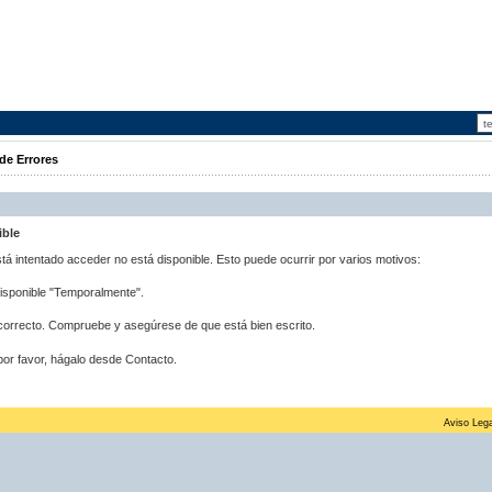
de Errores
ible
stá intentado acceder no está disponible. Esto puede ocurrir por varios motivos:
disponible "Temporalmente".
correcto. Compruebe y asegúrese de que está bien escrito.
por favor, hágalo desde Contacto.
Aviso Lega