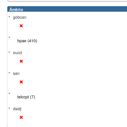
Ámbito
gobcan
hpae (410)
eucd
san
telccpt (7)
dsidj