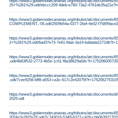
https://www3.gobiernodecanarias.org/tributos/atc/documents/6
25+%281%29.odt/ebccc209-4deb-e760-73a2-4761de35a21e?t
https://www3.gobiernodecanarias.org/tributos/atc/documents/6
COMPLEMENT..-05.odt/2509b54a-0377-2fa4-4e02-f75899ace
https://www3.gobiernodecanarias.org/tributos/atc/documents/6
2+%281%29.odt/6ad37e73-7e61-fdae-3a14-bddada2272db?t=
https://www3.gobiernodecanarias.org/tributos/atc/document
.odt/4b63f532-2773-4b5e-1c61-f8a38629a0dc?t=17520600573
https://www3.gobiernodecanarias.org/tributos/atc/document
.odt/7cee9256-bff8-a553-ca3c-617c2e42075f?t=175206275310
https://www3.gobiernodecanarias.org/tributos/atc/documents/d/
2025-odt
https://www3.gobiernodecanarias.org/tributos/atc/documents/65
2024+%282%29.odt/7c743016-5349-6372-c428-cbb0b3921703