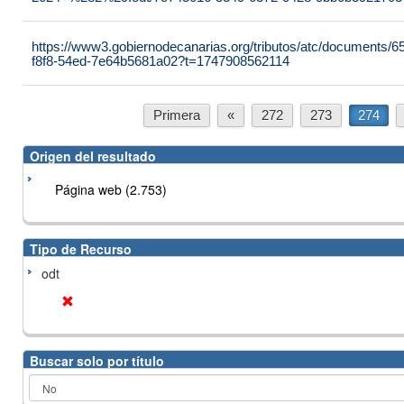
https://www3.gobiernodecanarias.org/tributos/atc/documents/6
f8f8-54ed-7e64b5681a02?t=1747908562114
Primera
«
272
273
274
Origen del resultado
Página web (2.753)
Tipo de Recurso
odt
Buscar solo por título