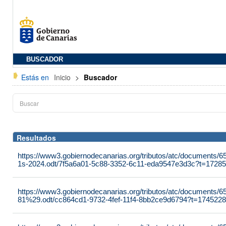
BUSCADOR
Estás en
Inicio
>
Buscador
Resultados
https://www3.gobiernodecanarias.org/tributos/atc/documents/6
1s-2024.odt/7f5a6a01-5c88-3352-6c11-eda9547e3d3c?t=1728
https://www3.gobiernodecanarias.org/tributos/atc/document
81%29.odt/cc864cd1-9732-4fef-11f4-8bb2ce9d6794?t=174522