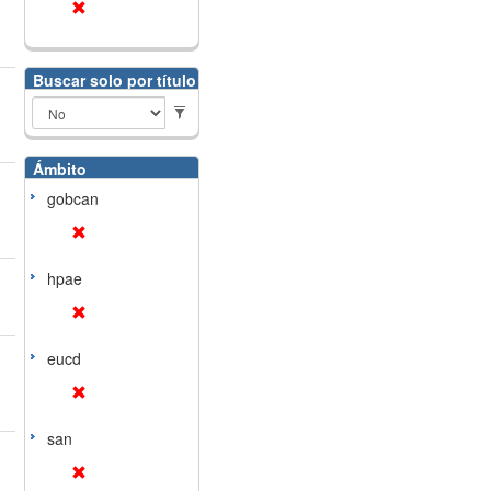
Buscar solo por título
Ámbito
gobcan
hpae
eucd
san