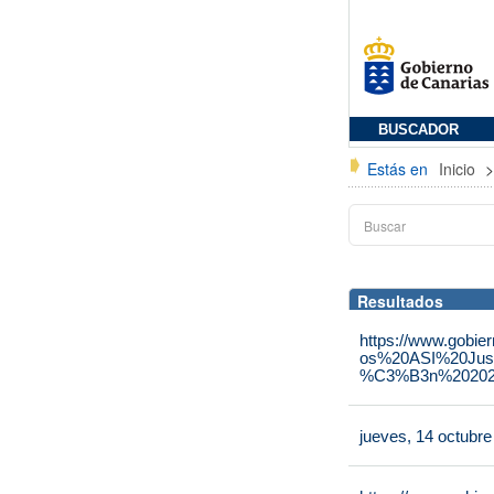
BUSCADOR
Estás en
Inicio
Resultados
https://www.gobie
os%20ASI%20Jus
%C3%B3n%202025
jueves, 14 octubr