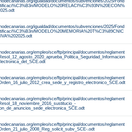
rnodecanarias.org/igualdad/documentos/subvenciones/2025/Fond
stificaci%C3%B3n/MODELO%20RELACI%C3%93N%20ECON%
25.odt
rnodecanarias.org/igualdad/documentos/subvenciones/2025/Fond
stificaci%C3%B3n/MODELO%20MEMORIA%20T%C3%89CNIC
IVA%202025.odt
rnodecanarias.org/empleo/sce/ftp/principal/documentos/reglament
Resol_12_agosto_2020_aprueba_Politica_Seguridad_Informacion
lectronica_del_SCE.odt
rnodecanarias.org/empleo/sce/ftp/principal/documentos/reglament
Orden_16_julio_2012_crea_sede_y_registro_electronico_SCE.odt
rnodecanarias.org/empleo/sce/ftp/principal/documentos/reglament
Resol_18_noviembre_2016_sustitucio_-
lon_de_anuncios_sede_electronica_SCE.odt
rnodecanarias.org/empleo/sce/ftp/principal/documentos/reglament
Orden_21_julio_2008_Reg_solicit_subv_SCE-.odt