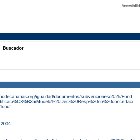
Accesibil
>
Buscador
rnodecanarias.org/igualdad/documentos/subvenciones/2025/Fond
tificaci%C3%B3n/Modelo%20Dec%20Resp%20no%20concertaci
.odt
e 2004