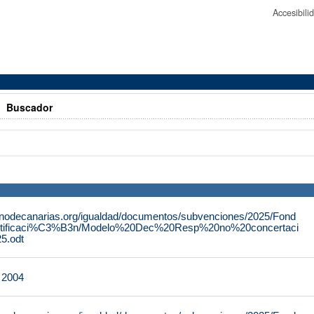
Accesibil
>
Buscador
rnodecanarias.org/igualdad/documentos/subvenciones/2025/Fond
tificaci%C3%B3n/Modelo%20Dec%20Resp%20no%20concertaci
.odt
e 2004