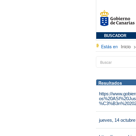
BUSCADOR
Estás en
Inicio
Resultados
https://www.gobie
os%20ASI%20Jus
%C3%B3n%202025
jueves, 14 octubr