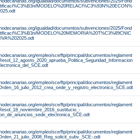
rnodecanarias.org/igualdad/documentos/subvenciones/2025/Fond
stificaci%C3%B3n/MODELO%20RELACI%C3%93N%20ECON%
25.odt
rnodecanarias.org/igualdad/documentos/subvenciones/2025/Fond
stificaci%C3%B3n/MODELO%20MEMORIA%20T%C3%89CNIC
IVA%202025.odt
rnodecanarias.org/empleo/sce/ftp/principal/documentos/reglament
Resol_12_agosto_2020_aprueba_Politica_Seguridad_Informacion
lectronica_del_SCE.odt
rnodecanarias.org/empleo/sce/ftp/principal/documentos/reglament
Orden_16_julio_2012_crea_sede_y_registro_electronico_SCE.odt
rnodecanarias.org/empleo/sce/ftp/principal/documentos/reglament
Resol_18_noviembre_2016_sustitucio_-
lon_de_anuncios_sede_electronica_SCE.odt
rnodecanarias.org/empleo/sce/ftp/principal/documentos/reglament
Orden_21_julio_2008_Reg_solicit_subv_SCE-.odt