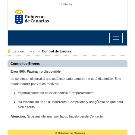
Contacto
Toggle
navigation
Está en:
Inicio
>
Control de Errores
Control de Errores
Error 500: Página no disponible
Lo sentimos, el portal al que está intentado acceder no está disponible. Esto
puede ocurrir por varios motivos:
El portal puede no estar disponible "Temporalmente".
Ha introducido un URL incorrecto. Compruebe y asegúrese de que está
bien escrito.
Atención:
Si desea informar, por favor, hágalo desde Contacto.
© Gobierno de Canarias