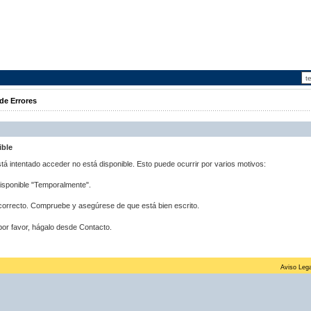
de Errores
ible
stá intentado acceder no está disponible. Esto puede ocurrir por varios motivos:
disponible "Temporalmente".
correcto. Compruebe y asegúrese de que está bien escrito.
por favor, hágalo desde Contacto.
Aviso Lega