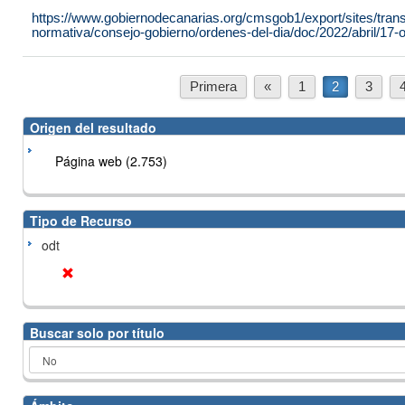
https://www.gobiernodecanarias.org/cmsgob1/export/sites/tran
normativa/consejo-gobierno/ordenes-del-dia/doc/2022/abril/17-or
Primera
«
1
2
3
Origen del resultado
Página web (2.753)
Tipo de Recurso
odt
Buscar solo por título