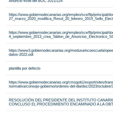
Anuncio 4598 del BOC 2021/224
https://www.gobiernodecanarias.org/empleo/sce/ftp/principal
27_marzo_2020_modifica_Resol_20_febrero_2019_Sello_Elect
https://www.gobiernodecanarias.org/empleo/sce/ftp/principal
4_septiembre_2013_crea_Tablon_de_Anuncios_Electronico_S
https://www3.gobiernodecanarias.org/medusa/ecoescuela/opeec/f
datos-2022.odt
plantilla por defecto
https://www.gobiernodecanarias.org/cmsgob1/export/sites/tran
normativa/consejo-gobierno/ordenes-del-dia/doc/2023/octubre/3
RESOLUCIÓN DEL PRESIDENTE DEL INSTITUTO CANARIO
CONCLUSO EL PROCEDIMIENTO ENCAMINADO A LA OB