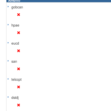
Ámbito
gobcan
hpae
eucd
san
telccpt
dsidj