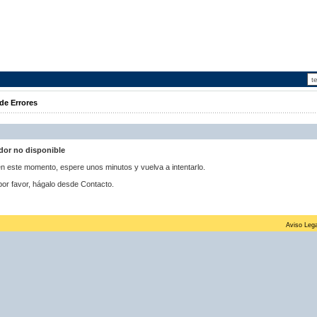
de Errores
idor no disponible
 en este momento, espere unos minutos y vuelva a intentarlo.
por favor, hágalo desde Contacto.
Aviso Lega