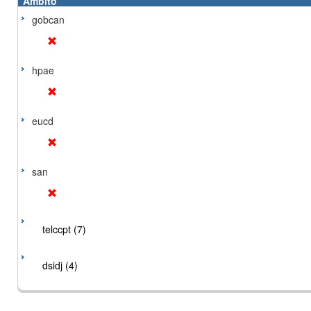
Ámbito
gobcan
hpae
eucd
san
telccpt (7)
dsidj (4)