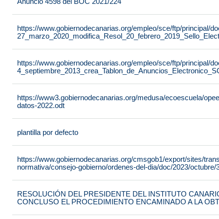
Anuncio 4598 del BOC 2021/224
https://www.gobiernodecanarias.org/empleo/sce/ftp/principal
27_marzo_2020_modifica_Resol_20_febrero_2019_Sello_Elect
https://www.gobiernodecanarias.org/empleo/sce/ftp/principal
4_septiembre_2013_crea_Tablon_de_Anuncios_Electronico_S
https://www3.gobiernodecanarias.org/medusa/ecoescuela/opeec/f
datos-2022.odt
plantilla por defecto
https://www.gobiernodecanarias.org/cmsgob1/export/sites/tran
normativa/consejo-gobierno/ordenes-del-dia/doc/2023/octubre/3
RESOLUCIÓN DEL PRESIDENTE DEL INSTITUTO CANARIO
CONCLUSO EL PROCEDIMIENTO ENCAMINADO A LA OB