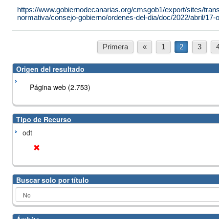
https://www.gobiernodecanarias.org/cmsgob1/export/sites/tran
normativa/consejo-gobierno/ordenes-del-dia/doc/2022/abril/17-or
Primera
«
1
2
3
Origen del resultado
Página web (2.753)
Tipo de Recurso
odt
Buscar solo por título