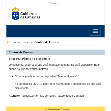
Contacto
Toggle
navigation
Está en:
Inicio
>
Control de Errores
Control de Errores
Error 500: Página no disponible
Lo sentimos, el portal al que está intentado acceder no está disponible. Esto
puede ocurrir por varios motivos:
El portal puede no estar disponible "Temporalmente".
Ha introducido un URL incorrecto. Compruebe y asegúrese de que está
bien escrito.
Atención:
Si desea informar, por favor, hágalo desde Contacto.
© Gobierno de Canarias