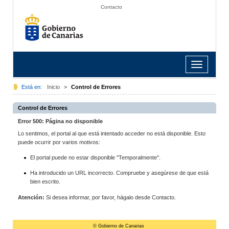
Contacto
Toggle
navigation
Está en:
Inicio
>
Control de Errores
Control de Errores
Error 500: Página no disponible
Lo sentimos, el portal al que está intentado acceder no está disponible. Esto
puede ocurrir por varios motivos:
El portal puede no estar disponible "Temporalmente".
Ha introducido un URL incorrecto. Compruebe y asegúrese de que está
bien escrito.
Atención:
Si desea informar, por favor, hágalo desde Contacto.
© Gobierno de Canarias