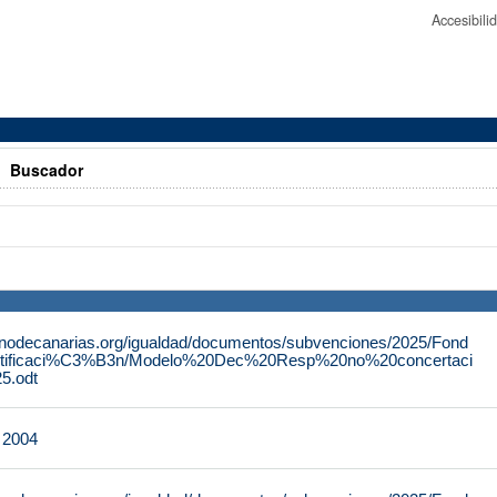
Accesibil
>
Buscador
rnodecanarias.org/igualdad/documentos/subvenciones/2025/Fond
tificaci%C3%B3n/Modelo%20Dec%20Resp%20no%20concertaci
.odt
e 2004