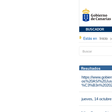
BUSCADOR
Estás en
Inicio
Resultados
https://www.gobie
os%20ASI%20Jus
%C3%B3n%202025
jueves, 14 octubr