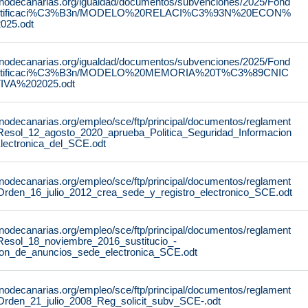
rnodecanarias.org/igualdad/documentos/subvenciones/2025/Fond
stificaci%C3%B3n/MODELO%20RELACI%C3%93N%20ECON%
25.odt
rnodecanarias.org/igualdad/documentos/subvenciones/2025/Fond
stificaci%C3%B3n/MODELO%20MEMORIA%20T%C3%89CNIC
IVA%202025.odt
rnodecanarias.org/empleo/sce/ftp/principal/documentos/reglament
Resol_12_agosto_2020_aprueba_Politica_Seguridad_Informacion
lectronica_del_SCE.odt
rnodecanarias.org/empleo/sce/ftp/principal/documentos/reglament
Orden_16_julio_2012_crea_sede_y_registro_electronico_SCE.odt
rnodecanarias.org/empleo/sce/ftp/principal/documentos/reglament
Resol_18_noviembre_2016_sustitucio_-
lon_de_anuncios_sede_electronica_SCE.odt
rnodecanarias.org/empleo/sce/ftp/principal/documentos/reglament
Orden_21_julio_2008_Reg_solicit_subv_SCE-.odt