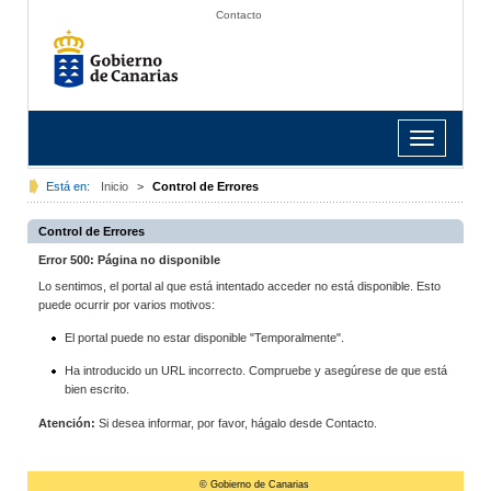
Contacto
Toggle
navigation
Está en:
Inicio
>
Control de Errores
Control de Errores
Error 500: Página no disponible
Lo sentimos, el portal al que está intentado acceder no está disponible. Esto
puede ocurrir por varios motivos:
El portal puede no estar disponible "Temporalmente".
Ha introducido un URL incorrecto. Compruebe y asegúrese de que está
bien escrito.
Atención:
Si desea informar, por favor, hágalo desde Contacto.
© Gobierno de Canarias