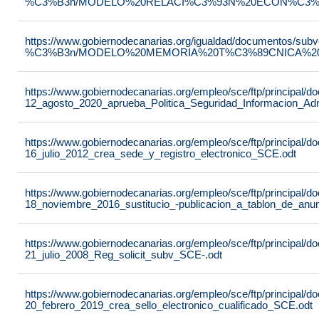
%C3%B3n/MODELO%20RELACI%C3%93N%20ECON%C3%93
https://www.gobiernodecanarias.org/igualdad/documentos/su
%C3%B3n/MODELO%20MEMORIA%20T%C3%89CNICA%20JU
https://www.gobiernodecanarias.org/empleo/sce/ftp/principal
12_agosto_2020_aprueba_Politica_Seguridad_Informacion_Adm
https://www.gobiernodecanarias.org/empleo/sce/ftp/principal
16_julio_2012_crea_sede_y_registro_electronico_SCE.odt
https://www.gobiernodecanarias.org/empleo/sce/ftp/principal
18_noviembre_2016_sustitucio_-publicacion_a_tablon_de_anu
https://www.gobiernodecanarias.org/empleo/sce/ftp/principal
21_julio_2008_Reg_solicit_subv_SCE-.odt
https://www.gobiernodecanarias.org/empleo/sce/ftp/principal
20_febrero_2019_crea_sello_electronico_cualificado_SCE.odt