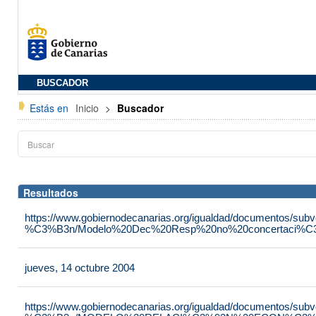
BUSCADOR
Estás en
Inicio
>
Buscador
Resultados
https://www.gobiernodecanarias.org/igualdad/documentos/su
%C3%B3n/Modelo%20Dec%20Resp%20no%20concertaci%C3
jueves, 14 octubre 2004
https://www.gobiernodecanarias.org/igualdad/documentos/su