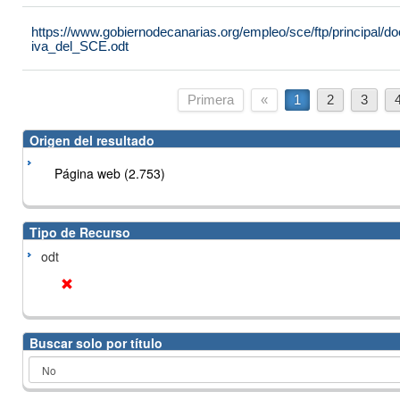
https://www.gobiernodecanarias.org/empleo/sce/ftp/principal
iva_del_SCE.odt
Primera
«
1
2
3
Origen del resultado
Página web (2.753)
Tipo de Recurso
odt
Buscar solo por título