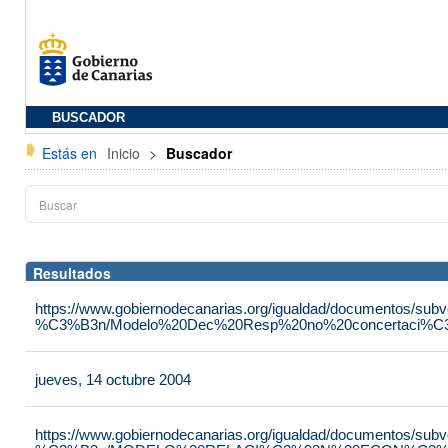
BUSCADOR
Estás en
Inicio
>
Buscador
Resultados
https://www.gobiernodecanarias.org/igualdad/documentos/su
%C3%B3n/Modelo%20Dec%20Resp%20no%20concertaci%C3
jueves, 14 octubre 2004
https://www.gobiernodecanarias.org/igualdad/documentos/su