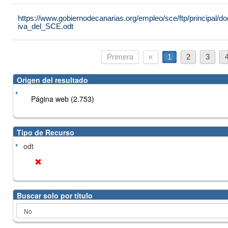
https://www.gobiernodecanarias.org/empleo/sce/ftp/principal
iva_del_SCE.odt
Primera
«
1
2
3
Origen del resultado
Página web (2.753)
Tipo de Recurso
odt
Buscar solo por título