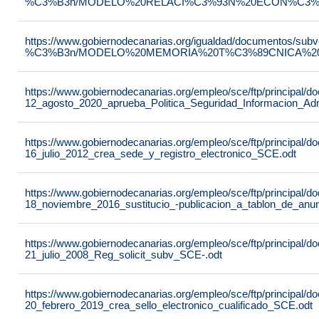
%C3%B3n/MODELO%20RELACI%C3%93N%20ECON%C3%93
https://www.gobiernodecanarias.org/igualdad/documentos/su
%C3%B3n/MODELO%20MEMORIA%20T%C3%89CNICA%20JU
https://www.gobiernodecanarias.org/empleo/sce/ftp/principal
12_agosto_2020_aprueba_Politica_Seguridad_Informacion_Adm
https://www.gobiernodecanarias.org/empleo/sce/ftp/principal
16_julio_2012_crea_sede_y_registro_electronico_SCE.odt
https://www.gobiernodecanarias.org/empleo/sce/ftp/principal
18_noviembre_2016_sustitucio_-publicacion_a_tablon_de_anu
https://www.gobiernodecanarias.org/empleo/sce/ftp/principal
21_julio_2008_Reg_solicit_subv_SCE-.odt
https://www.gobiernodecanarias.org/empleo/sce/ftp/principal
20_febrero_2019_crea_sello_electronico_cualificado_SCE.odt