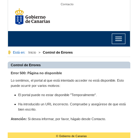
Contacto
Toggle
navigation
Está en:
Inicio
>
Control de Errores
Control de Errores
Error 500: Página no disponible
Lo sentimos, el portal al que está intentado acceder no está disponible. Esto
puede ocurrir por varios motivos:
El portal puede no estar disponible "Temporalmente".
Ha introducido un URL incorrecto. Compruebe y asegúrese de que está
bien escrito.
Atención:
Si desea informar, por favor, hágalo desde Contacto.
© Gobierno de Canarias