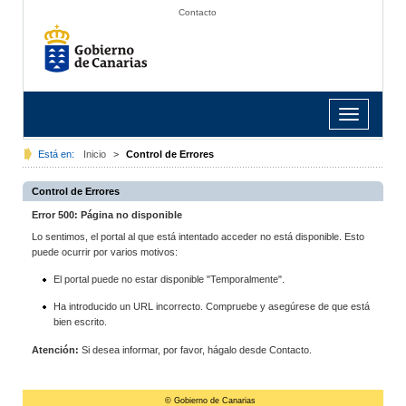
Contacto
Toggle
navigation
Está en:
Inicio
>
Control de Errores
Control de Errores
Error 500: Página no disponible
Lo sentimos, el portal al que está intentado acceder no está disponible. Esto
puede ocurrir por varios motivos:
El portal puede no estar disponible "Temporalmente".
Ha introducido un URL incorrecto. Compruebe y asegúrese de que está
bien escrito.
Atención:
Si desea informar, por favor, hágalo desde Contacto.
© Gobierno de Canarias