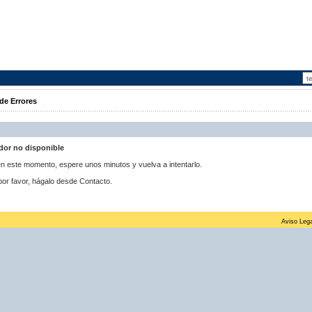
de Errores
idor no disponible
 en este momento, espere unos minutos y vuelva a intentarlo.
por favor, hágalo desde Contacto.
Aviso Lega