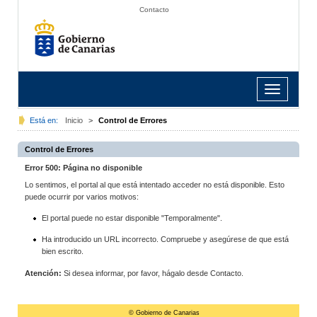
Contacto
Toggle
navigation
Está en:
Inicio
>
Control de Errores
Control de Errores
Error 500: Página no disponible
Lo sentimos, el portal al que está intentado acceder no está disponible. Esto
puede ocurrir por varios motivos:
El portal puede no estar disponible "Temporalmente".
Ha introducido un URL incorrecto. Compruebe y asegúrese de que está
bien escrito.
Atención:
Si desea informar, por favor, hágalo desde Contacto.
© Gobierno de Canarias