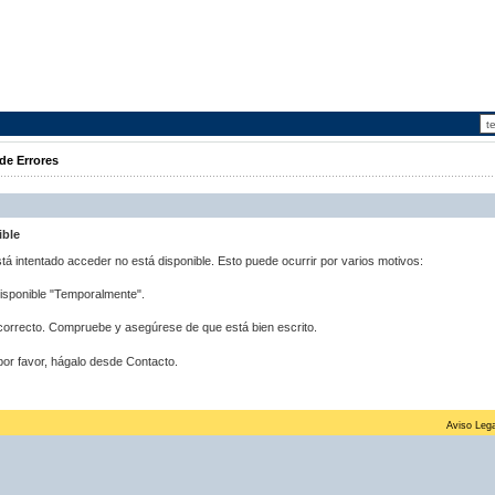
de Errores
ible
stá intentado acceder no está disponible. Esto puede ocurrir por varios motivos:
disponible "Temporalmente".
correcto. Compruebe y asegúrese de que está bien escrito.
por favor, hágalo desde Contacto.
Aviso Lega