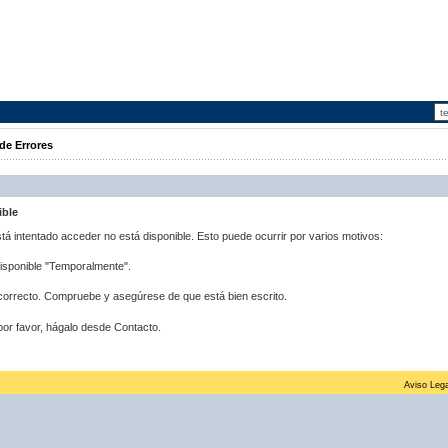
de Errores
ible
stá intentado acceder no está disponible. Esto puede ocurrir por varios motivos:
disponible "Temporalmente".
correcto. Compruebe y asegúrese de que está bien escrito.
por favor, hágalo desde Contacto.
Aviso Lega