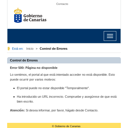
Contacto
Toggle
navigation
Está en:
Inicio
>
Control de Errores
Control de Errores
Error 500: Página no disponible
Lo sentimos, el portal al que está intentado acceder no está disponible. Esto
puede ocurrir por varios motivos:
El portal puede no estar disponible "Temporalmente".
Ha introducido un URL incorrecto. Compruebe y asegúrese de que está
bien escrito.
Atención:
Si desea informar, por favor, hágalo desde Contacto.
© Gobierno de Canarias