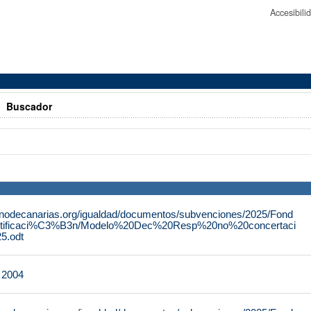
Accesibil
>
Buscador
rnodecanarias.org/igualdad/documentos/subvenciones/2025/Fond
tificaci%C3%B3n/Modelo%20Dec%20Resp%20no%20concertaci
.odt
e 2004