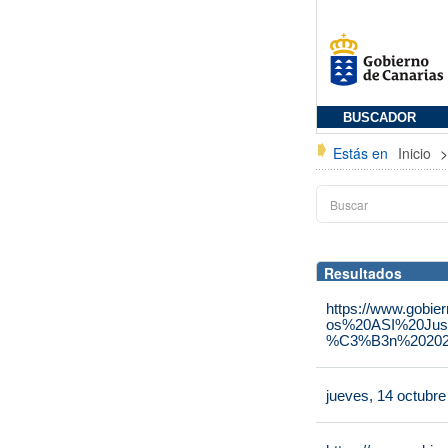
BUSCADOR
Estás en
Inicio
Resultados
https://www.gobie
os%20ASI%20Jus
%C3%B3n%202025
jueves, 14 octubr