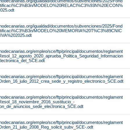
rnodecanarias.org/igualdad/documentos/subvenciones/2025/Fond
stificaci%C3%B3n/MODELO%20RELACI%C3%93N%20ECON%
25.odt
rnodecanarias.org/igualdad/documentos/subvenciones/2025/Fond
stificaci%C3%B3n/MODELO%20MEMORIA%20T%C3%89CNIC
IVA%202025.odt
rnodecanarias.org/empleo/sce/ftp/principal/documentos/reglament
Resol_12_agosto_2020_aprueba_Politica_Seguridad_Informacion
lectronica_del_SCE.odt
rnodecanarias.org/empleo/sce/ftp/principal/documentos/reglament
Orden_16_julio_2012_crea_sede_y_registro_electronico_SCE.odt
rnodecanarias.org/empleo/sce/ftp/principal/documentos/reglament
Resol_18_noviembre_2016_sustitucio_-
lon_de_anuncios_sede_electronica_SCE.odt
rnodecanarias.org/empleo/sce/ftp/principal/documentos/reglament
Orden_21_julio_2008_Reg_solicit_subv_SCE-.odt