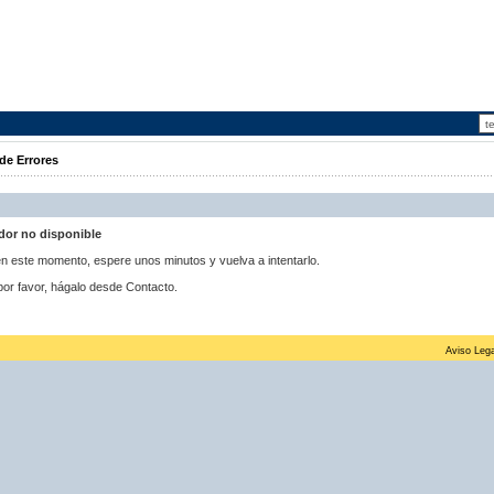
de Errores
idor no disponible
 en este momento, espere unos minutos y vuelva a intentarlo.
por favor, hágalo desde Contacto.
Aviso Lega