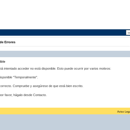
de Errores
ible
stá intentado acceder no está disponible. Esto puede ocurrir por varios motivos:
disponible "Temporalmente".
correcto. Compruebe y asegúrese de que está bien escrito.
por favor, hágalo desde Contacto.
Aviso Lega