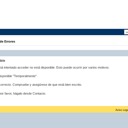
de Errores
ible
stá intentado acceder no está disponible. Esto puede ocurrir por varios motivos:
disponible "Temporalmente".
correcto. Compruebe y asegúrese de que está bien escrito.
por favor, hágalo desde Contacto.
Aviso Lega