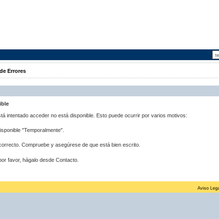
de Errores
ible
stá intentado acceder no está disponible. Esto puede ocurrir por varios motivos:
disponible "Temporalmente".
correcto. Compruebe y asegúrese de que está bien escrito.
por favor, hágalo desde Contacto.
Aviso Lega