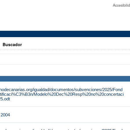
Accesibil
>
Buscador
rnodecanarias.org/igualdad/documentos/subvenciones/2025/Fond
tificaci%C3%B3n/Modelo%20Dec%20Resp%20no%20concertaci
.odt
e 2004