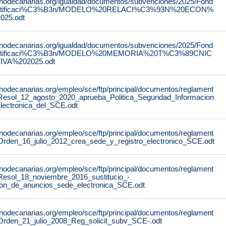
rnodecanarias.org/igualdad/documentos/subvenciones/2025/Fond
stificaci%C3%B3n/MODELO%20RELACI%C3%93N%20ECON%
25.odt
rnodecanarias.org/igualdad/documentos/subvenciones/2025/Fond
stificaci%C3%B3n/MODELO%20MEMORIA%20T%C3%89CNIC
IVA%202025.odt
rnodecanarias.org/empleo/sce/ftp/principal/documentos/reglament
Resol_12_agosto_2020_aprueba_Politica_Seguridad_Informacion
lectronica_del_SCE.odt
rnodecanarias.org/empleo/sce/ftp/principal/documentos/reglament
Orden_16_julio_2012_crea_sede_y_registro_electronico_SCE.odt
rnodecanarias.org/empleo/sce/ftp/principal/documentos/reglament
Resol_18_noviembre_2016_sustitucio_-
lon_de_anuncios_sede_electronica_SCE.odt
rnodecanarias.org/empleo/sce/ftp/principal/documentos/reglament
Orden_21_julio_2008_Reg_solicit_subv_SCE-.odt