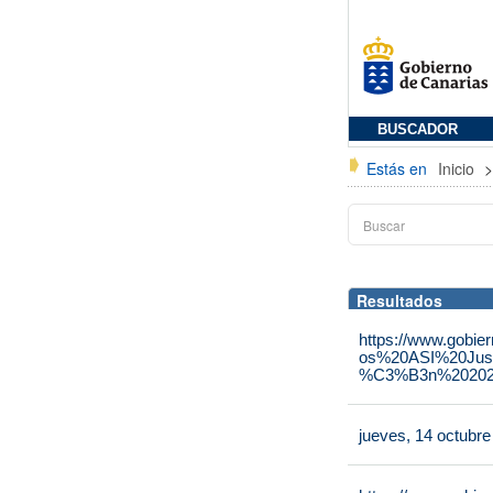
BUSCADOR
Estás en
Inicio
Resultados
https://www.gobie
os%20ASI%20Jus
%C3%B3n%202025
jueves, 14 octubr