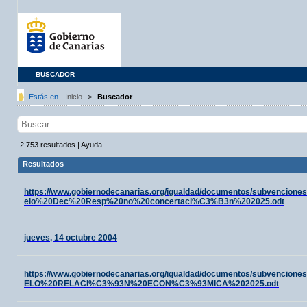
BUSCADOR
Estás en
Inicio
>
Buscador
2.753
resultados
|
Ayuda
Resultados
https://www.gobiernodecanarias.org/igualdad/documentos/subvencio
elo%20Dec%20Resp%20no%20concertaci%C3%B3n%202025.odt
jueves, 14 octubre 2004
https://www.gobiernodecanarias.org/igualdad/documentos/subvenci
ELO%20RELACI%C3%93N%20ECON%C3%93MICA%202025.odt