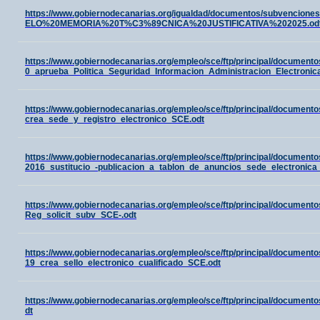
https://www.gobiernodecanarias.org/igualdad/documentos/subvenci
ELO%20MEMORIA%20T%C3%89CNICA%20JUSTIFICATIVA%202025.od
https://www.gobiernodecanarias.org/empleo/sce/ftp/principal/docume
0_aprueba_Politica_Seguridad_Informacion_Administracion_Electronic
https://www.gobiernodecanarias.org/empleo/sce/ftp/principal/documen
crea_sede_y_registro_electronico_SCE.odt
https://www.gobiernodecanarias.org/empleo/sce/ftp/principal/docume
2016_sustitucio_-publicacion_a_tablon_de_anuncios_sede_electronica
https://www.gobiernodecanarias.org/empleo/sce/ftp/principal/documen
Reg_solicit_subv_SCE-.odt
https://www.gobiernodecanarias.org/empleo/sce/ftp/principal/documen
19_crea_sello_electronico_cualificado_SCE.odt
https://www.gobiernodecanarias.org/empleo/sce/ftp/principal/documen
dt