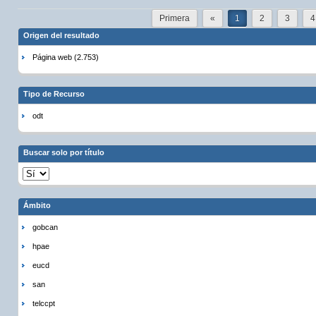
Primera
«
1
2
3
4
Origen del resultado
Página web (2.753)
Tipo de Recurso
odt
Buscar solo por título
Ámbito
gobcan
hpae
eucd
san
telccpt