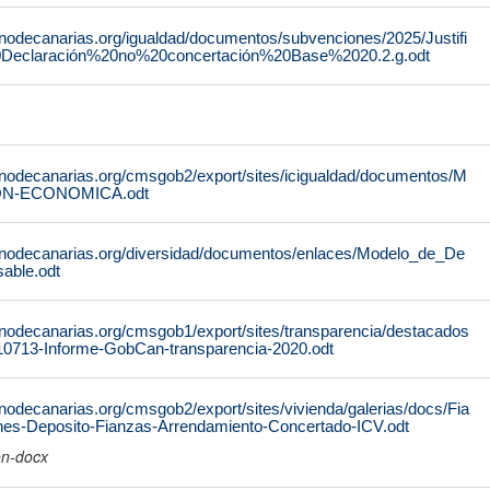
rnodecanarias.org/igualdad/documentos/subvenciones/2025/Justifi
0Declaración%20no%20concertación%20Base%2020.2.g.odt
rnodecanarias.org/cmsgob2/export/sites/icigualdad/documentos/M
N-ECONOMICA.odt
rnodecanarias.org/diversidad/documentos/enlaces/Modelo_de_De
able.odt
rnodecanarias.org/cmsgob1/export/sites/transparencia/destacados
10713-Informe-GobCan-transparencia-2020.odt
nodecanarias.org/cmsgob2/export/sites/vivienda/galerias/docs/Fia
ones-Deposito-Fianzas-Arrendamiento-Concertado-ICV.odt
on-docx