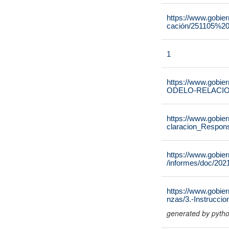
https://www.gobie
cación/251105%2
1
https://www.gobie
ODELO-RELACIO
https://www.gobie
claracion_Respons
https://www.gobie
/informes/doc/202
https://www.gobier
nzas/3.-Instrucci
generated by pyth