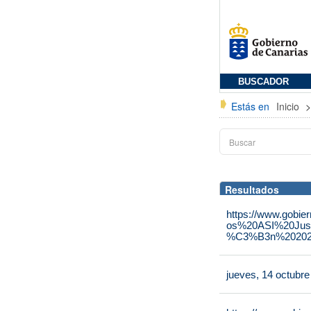
BUSCADOR
Estás en
Inicio
Resultados
https://www.gobie
os%20ASI%20Jus
%C3%B3n%202025
jueves, 14 octubr