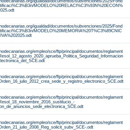
rnodecanarias.org/igualdad/documentos/subvenciones/2025/Fond
stificaci%C3%B3n/MODELO%20RELACI%C3%93N%20ECON%
25.odt
rnodecanarias.org/igualdad/documentos/subvenciones/2025/Fond
stificaci%C3%B3n/MODELO%20MEMORIA%20T%C3%89CNIC
IVA%202025.odt
rnodecanarias.org/empleo/sce/ftp/principal/documentos/reglament
Resol_12_agosto_2020_aprueba_Politica_Seguridad_Informacion
lectronica_del_SCE.odt
rnodecanarias.org/empleo/sce/ftp/principal/documentos/reglament
Orden_16_julio_2012_crea_sede_y_registro_electronico_SCE.odt
rnodecanarias.org/empleo/sce/ftp/principal/documentos/reglament
Resol_18_noviembre_2016_sustitucio_-
lon_de_anuncios_sede_electronica_SCE.odt
rnodecanarias.org/empleo/sce/ftp/principal/documentos/reglament
Orden_21_julio_2008_Reg_solicit_subv_SCE-.odt