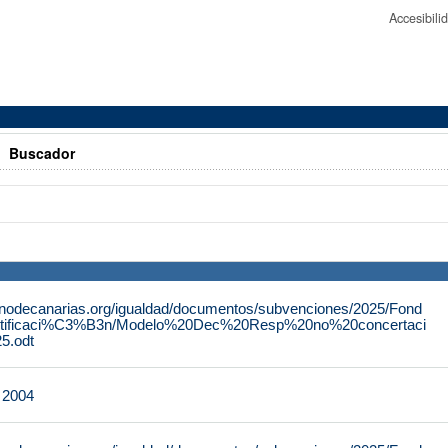
Accesibil
>
Buscador
rnodecanarias.org/igualdad/documentos/subvenciones/2025/Fond
tificaci%C3%B3n/Modelo%20Dec%20Resp%20no%20concertaci
.odt
e 2004