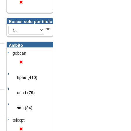
Buscar solo por título
Ámbito
gobcan
hpae (410)
eucd (79)
san (34)
telccpt