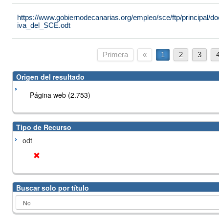
https://www.gobiernodecanarias.org/empleo/sce/ftp/principal
iva_del_SCE.odt
Primera
«
1
2
3
Origen del resultado
Página web (2.753)
Tipo de Recurso
odt
Buscar solo por título