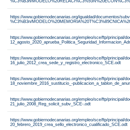
%C3%B3n/MODELO%20RELACI%C3%93N%20ECON%C3%93
https://www.gobiernodecanarias.org/igualdad/documentos/su
%C3%B3n/MODELO%20MEMORIA%20T%C3%89CNICA%20JU
https://www.gobiernodecanarias.org/empleo/sce/ftp/principal
12_agosto_2020_aprueba_Politica_Seguridad_Informacion_Adm
https://www.gobiernodecanarias.org/empleo/sce/ftp/principal
16_julio_2012_crea_sede_y_registro_electronico_SCE.odt
https://www.gobiernodecanarias.org/empleo/sce/ftp/principal
18_noviembre_2016_sustitucio_-publicacion_a_tablon_de_anu
https://www.gobiernodecanarias.org/empleo/sce/ftp/principal
21_julio_2008_Reg_solicit_subv_SCE-.odt
https://www.gobiernodecanarias.org/empleo/sce/ftp/principal
20_febrero_2019_crea_sello_electronico_cualificado_SCE.odt