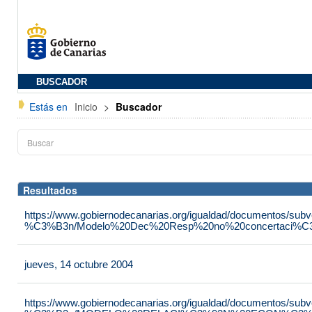
BUSCADOR
Estás en
Inicio
>
Buscador
Resultados
https://www.gobiernodecanarias.org/igualdad/documentos/su
%C3%B3n/Modelo%20Dec%20Resp%20no%20concertaci%C3
jueves, 14 octubre 2004
https://www.gobiernodecanarias.org/igualdad/documentos/su