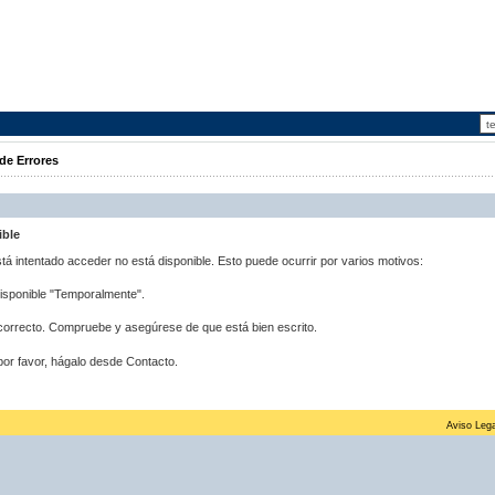
de Errores
ible
stá intentado acceder no está disponible. Esto puede ocurrir por varios motivos:
disponible "Temporalmente".
correcto. Compruebe y asegúrese de que está bien escrito.
por favor, hágalo desde Contacto.
Aviso Lega